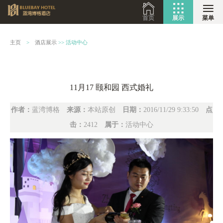
首页
展示
菜单
主页
>
酒店展示
>>
活动中心
11月17 颐和园 西式婚礼
作者：
蓝湾博格
来源：
本站原创
日期：
2016/11/29 9:33:50
点
击：
2412
属于：
活动中心