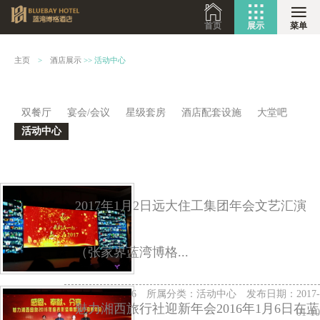
首页
展示
菜单
主页
>
酒店展示
>>
活动中心
双餐厅
宴会/会议
星级套房
酒店配套设施
大堂吧
活动中心
2017年1月2日远大住工集团年会文艺汇演
（张家界蓝湾博格...
访问量：2536 所属分类：
活动中心
发布日期：2017-
魅力湘西旅行社迎新年会2016年1月6日在蓝
01-10