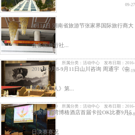
09-27
9月14日 湖南省旅游节张家界国际旅行商大
会各国旅行社...
访问量：2391 所属分类：
活动中心
发布日期：2016-
2016年9月8-9月11日山川咨询 周通宇《中
09-19
国式领导人》第...
访问量：2370 所属分类：
活动中心
发布日期：2016-
张家界蓝湾博格酒店首届卡拉OK比赛9月5
09-8
日决赛赛况