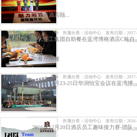
湾博格酒店颐...
访问量：2519 所属分类：
活动中心
发布日期：2017-
远大住工集团自助餐在蓝湾博格酒店C栋自
01-10
助餐厅用餐
访问量：2816 所属分类：
活动中心
发布日期：2017-
2016年12月23-25日华润怡宝会议在蓝湾博
01-10
格召开
访问量：2501 所属分类：
活动中心
发布日期：2016-
2016年12月20日酒店员工趣味接力赛-团队
12-28